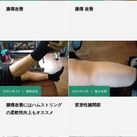
膝痛改善
膝痛 改善
2023.08.19
腰痛改善
2023.02.06
痛み改善
腰痛改善にはハムストリング
変形性膝関節
の柔軟性向上もオススメ