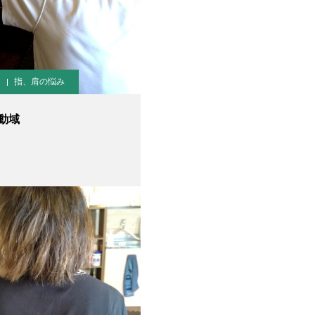
指、肩の悩み
動域