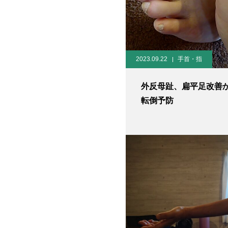
2023.09.22
手首・指
外反母趾、扁平足改善
転倒予防