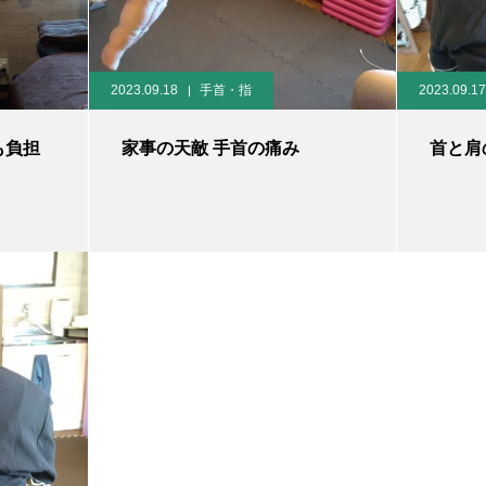
2023.09.18
手首・指
2023.09.17
も負担
家事の天敵 手首の痛み
首と肩