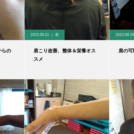
2023.09.21
肩
2023.09.20
からの
肩こり改善、整体＆栄養オス
肩の可
スメ