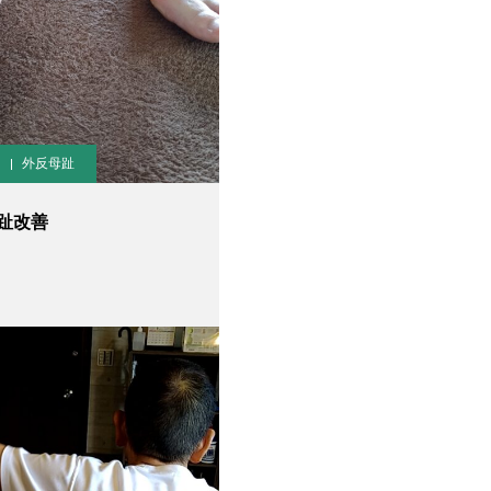
外反母趾
趾改善