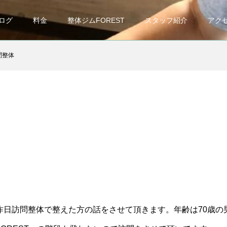
ログ
料金
整体ジムFOREST
スタッフ紹介
アク
問整体
昨日訪問整体で整えた方の話をさせて頂きます。年齢は70歳の