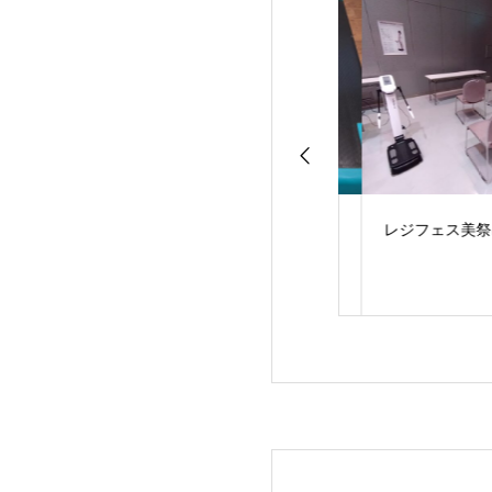
はんなサイクルレ
夏を目指してボディメ
レジフェス美祭出
にて
イク