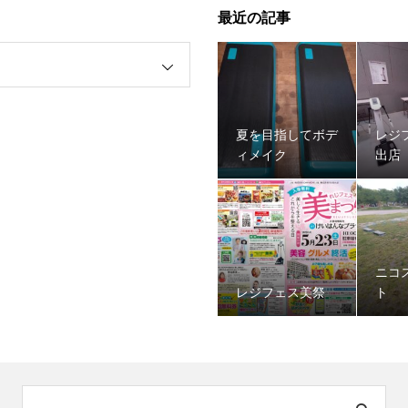
最近の記事
夏を目指してボデ
レジ
ィメイク
出店
ニコ
レジフェス美祭
ト