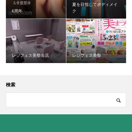
夏を目指してボディメイ
6周年
ク
レジフェス美祭出店
レジフェス美祭
検索