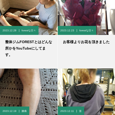
2023.12.28
forestな日々
2023.12.23
forestな日々
整体ジムFORESTとはどんな
お客様よりお花を頂きました
所かをYouTubeにしてま
す。
2023.12.19
膝痛
2023.12.11
首