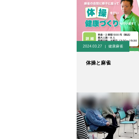
2024.03.27
健康麻雀
体操と麻雀