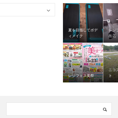
夏を目指してボデ
レジ
ィメイク
出店
ニコ
レジフェス美祭
ト