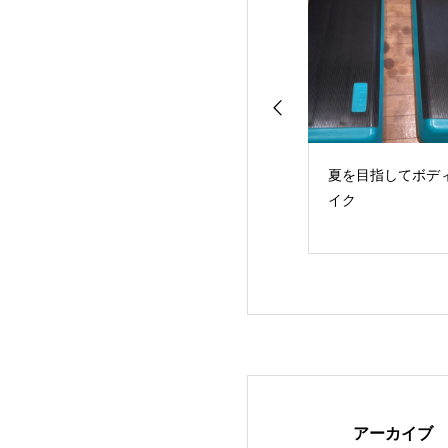
はんなサイクルレ
夏を目指してボディメ
レジフェス美祭出
にて
イク
アーカイブ