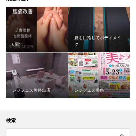
夏を目指してボディメイ
6周年
ク
レジフェス美祭出店
レジフェス美祭
検索