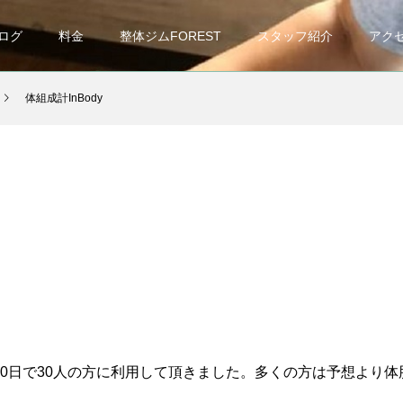
ログ
料金
整体ジムFOREST
スタッフ紹介
アク
体組成計InBody
20日で30人の方に利用して頂きました。多くの方は予想より