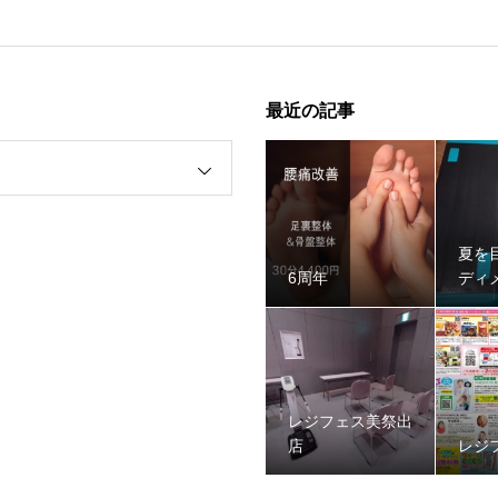
最近の記事
夏を
6周年
ディ
レジフェス美祭出
店
レジ