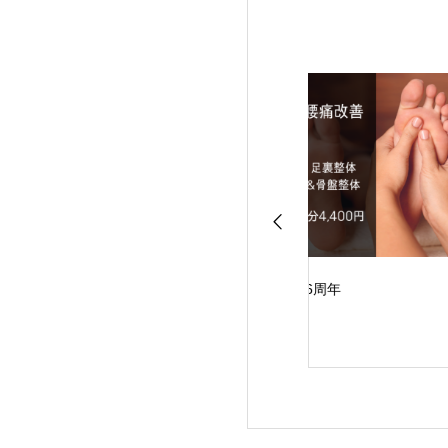
は目に見える結果
6周年
夏を目指してボデ
イク