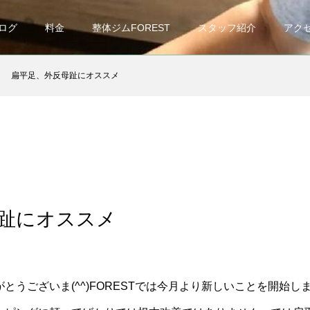
ログ
料金
整体ジムFOREST
スタッフ紹介
アク
扁平足、外反母趾にオススメ
趾にオススメ
とうございま(^^)FORESTでは今月より新しいことを開始