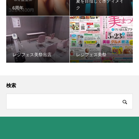
夏を目指してボディメイ
6周年
ク
レジフェス美祭出店
レジフェス美祭
検索