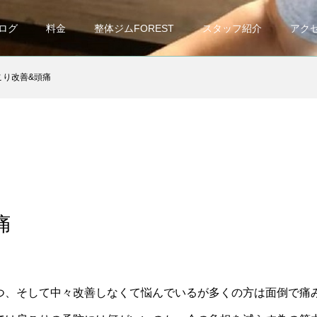
ログ
料金
整体ジムFOREST
スタッフ紹介
アク
こり改善&頭痛
痛
つ、そして中々改善しなくて悩んでいるが多くの方は面倒で痛