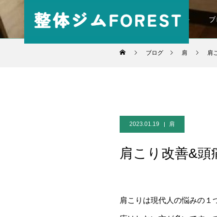
パーソナル
ブ
ブログ
肩
肩
2023.01.19
肩
肩こり改善&頭
肩こりは現代人の悩みの１