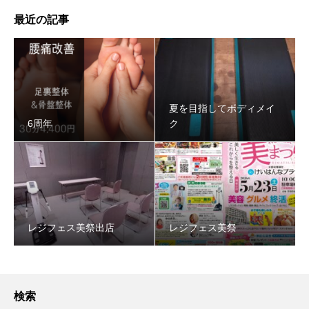
最近の記事
夏を目指してボディメイ
6周年
ク
レジフェス美祭出店
レジフェス美祭
検索