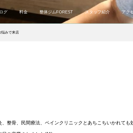
ログ
料金
整体ジムFOREST
スタッフ紹介
アク
の悩みで来店
灸、整骨、民間療法、ペインクリニックとあちこちいかれても