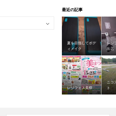
最近の記事
夏を目指してボデ
レジ
ィメイク
出店
ニコ
レジフェス美祭
ト