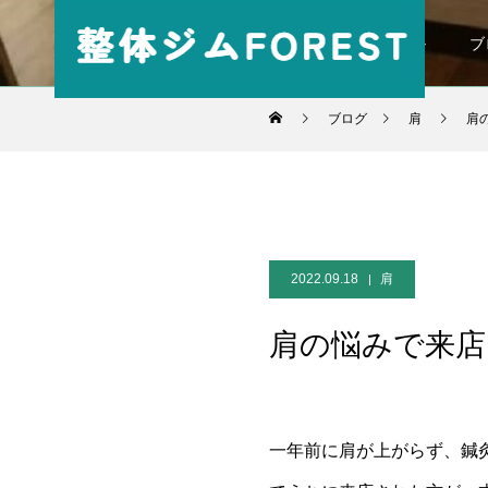
パーソナル
ブ
ブログ
肩
肩
2022.09.18
肩
肩の悩みで来店
一年前に肩が上がらず、鍼