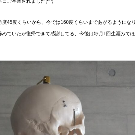
日ご卒業されました(^^)
度45度くらいから、今では160度くらいまであがるようにな
諦めていたが復帰できて感謝してる、今後は毎月1回生涯みて