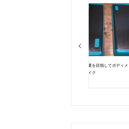
はんなサイクルレ
夏を目指してボディメ
レジフェス美祭出
にて
イク