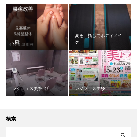
夏を目指してボディメイ
6周年
ク
レジフェス美祭出店
レジフェス美祭
検索