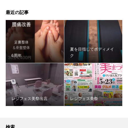
最近の記事
夏を目指してボディメイ
6周年
ク
レジフェス美祭出店
レジフェス美祭
検索