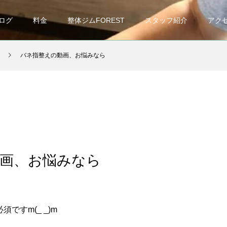
ログ
料金
整体ジムFOREST
スタッフ紹介
アク
バネ指整えの動画、お悩みなら
画、お悩みなら
ですm(_ _)m