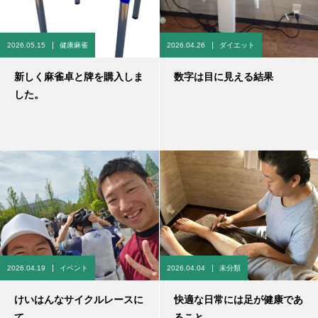
2026.05.15
健康麻雀
2026.04.26
ダイエット
新しく麻雀卓と牌を購入しま
数字は目に見える結果
した。
2026.04.19
イベント
2026.04.04
未分類
けいはんなサイクルレースに
快適な日常には足が健康であ
て
ること