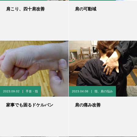
肩こり、四十肩改善
肩の可動域
2023.09.02
手首・指
2023.04.08
指、肩の悩み
家事でも困るドケルバン
肩の痛み改善