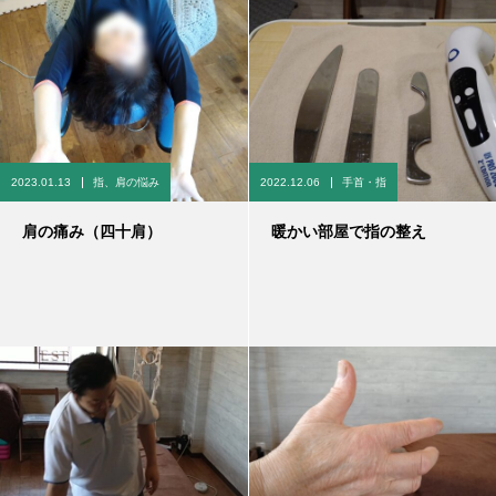
2023.01.13
指、肩の悩み
2022.12.06
手首・指
肩の痛み（四十肩）
暖かい部屋で指の整え