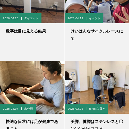
2026.04.26
ダイエット
2026.04.19
イベント
数字は目に見える結果
けいはんなサイクルレースに
て
2026.04.04
未分類
2026.03.08
forestな日々
快適な日常には足が健康であ
美脚、健脚はステンレスと〇
ること
〇〇〇がオススメ